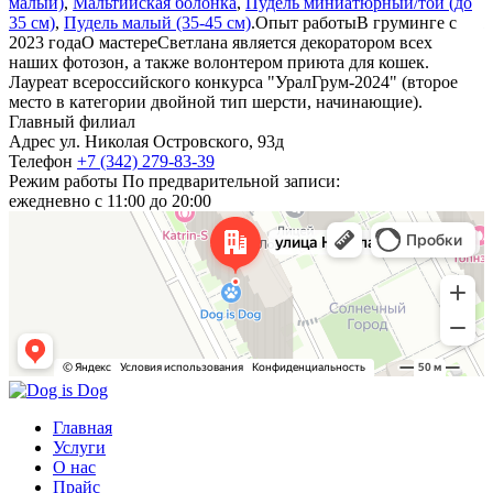
малый)
,
Мальтийская болонка
,
Пудель миниатюрный/той (до
н
35 см)
,
Пудель малый (35-45 см)
.
Опыт работы
В груминге с
ж
2023 года
О мастере
Светлана является декоратором всех
D
наших фотозон, а также волонтером приюта для кошек.
г
Лауреат всероссийского конкурса "УралГрум-2024" (второе
Я
место в категории двойной тип шерсти, начинающие).
Главный филиал
Адрес
ул. Николая Островского, 93д
Телефон
+7 (342) 279-83-39
Режим работы
По предварительной записи:
ежедневно с 11:00 до 20:00
Главная
Услуги
О нас
Прайс