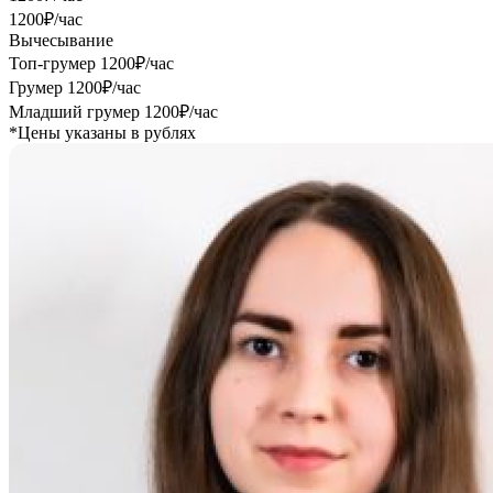
1200₽/час
Вычесывание
Топ-грумер
1200₽/час
Грумер
1200₽/час
Младший грумер
1200₽/час
*Цены указаны в рублях