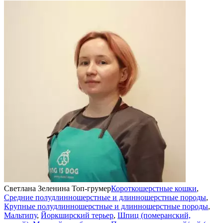
Светлана Зеленина
Топ-грумер
Короткошерстные кошки
,
Средние полудлинношерстные и длинношерстные породы
,
н
Крупные полудлинношерстные и длинношерстные породы
,
Мальтипу
,
Йоркширский терьер
,
Шпиц (померанский,
с