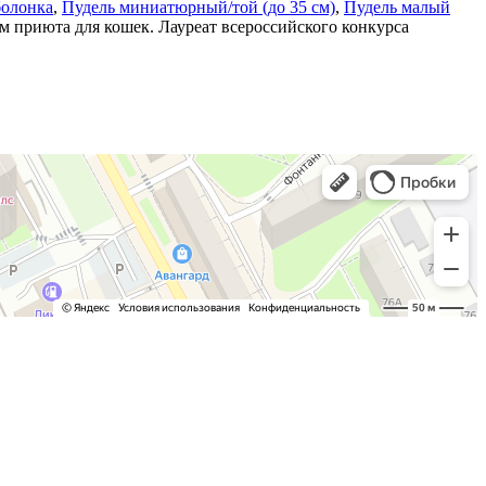
болонка
,
Пудель миниатюрный/той (до 35 см)
,
Пудель малый
ом приюта для кошек. Лауреат всероссийского конкурса
с