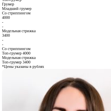
Грумер
Младший грумер
Со стриппингом
4000
-
-
Модельная стрижка
3400
-
-
Со стриппингом
Топ-грумер
4000
Модельная стрижка
Топ-грумер
3400
*Цены указаны в рублях