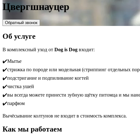
Цвергшнауцер
Обратный звонок
Об услуге
В комплексный уход от
Dog is Dog
входит:
✔️Мытье
✔️стрижка по породе или модельная (стриппинг отдельных пор
✔️подстригание и подпиливание когтей
✔️чистка ушей
✔️вы всегда можете принести зубную щётку питомца и мы нане
✔️парфюм
Вычёсывание колтунов не входит в стоимость комплекса.
Как мы работаем