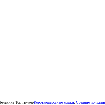
Зеленина
Топ-грумер
Короткошерстные кошки
,
Средние полудли