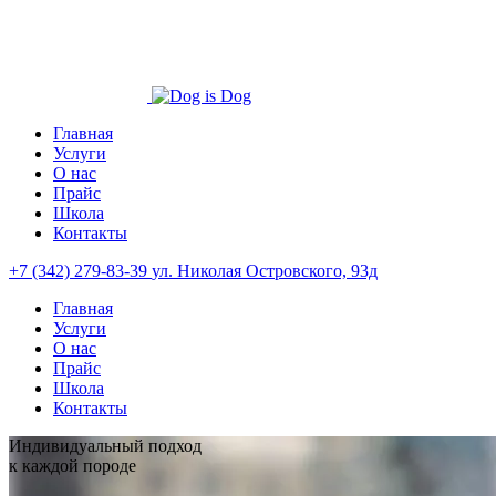
Главная
Услуги
О нас
Прайс
Школа
Контакты
+7 (342) 279-83-39
ул. Николая Островского, 93д
Главная
Услуги
О нас
Прайс
Школа
Контакты
Индивидуальный подход
к каждой породе