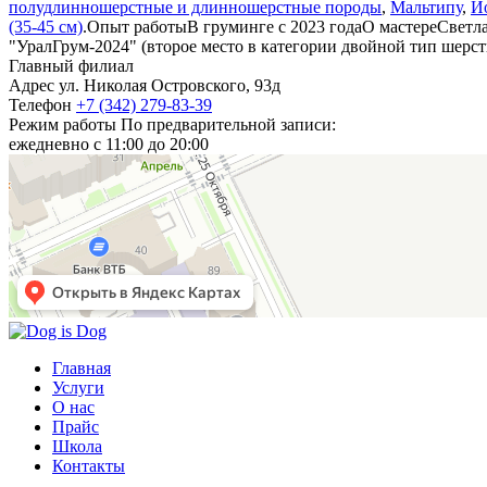
полудлинношерстные и длинношерстные породы
,
Мальтипу
,
Й
(35-45 см)
.
Опыт работы
В груминге с 2023 года
О мастере
Светла
"УралГрум-2024" (второе место в категории двойной тип шерс
Главный филиал
Адрес
ул. Николая Островского, 93д
Телефон
+7 (342) 279-83-39
Режим работы
По предварительной записи:
ежедневно с 11:00 до 20:00
Главная
Услуги
О нас
Прайс
Школа
Контакты