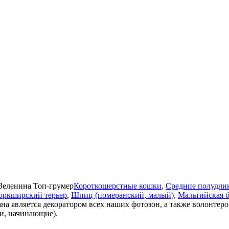
Зеленина
Топ-грумер
Короткошерстные кошки
,
Средние полудли
оркширский терьер
,
Шпиц (померанский, малый)
,
Мальтийская 
на является декоратором всех наших фотозон, а также волонтер
ти, начинающие).