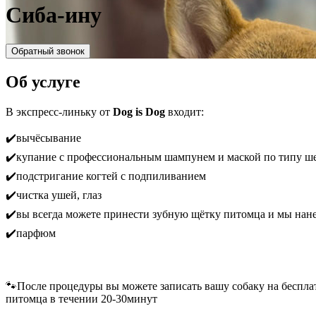
Сиба-ину
Обратный звонок
Об услуге
В экспресс-линьку от
Dog is Dog
входит:
✔️вычёсывание
✔️купание с профессиональным шампунем и маской по типу ше
✔️подстригание когтей с подпиливанием
✔️чистка ушей, глаз
✔️вы всегда можете принести зубную щётку питомца и мы нане
✔️парфюм
🐾После процедуры вы можете записать вашу собаку на беспла
питомца в течении 20-30минут