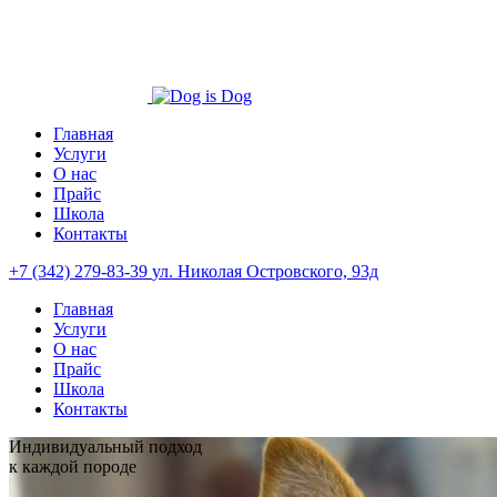
Главная
Услуги
О нас
Прайс
Школа
Контакты
+7 (342) 279-83-39
ул. Николая Островского, 93д
Главная
Услуги
О нас
Прайс
Школа
Контакты
Индивидуальный подход
к каждой породе