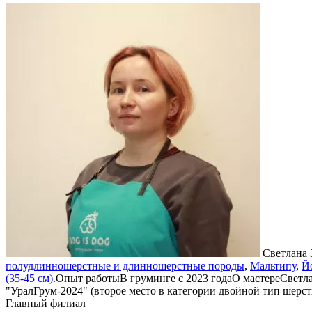
Светлана 
полудлинношерстные и длинношерстные породы
,
Мальтипу
,
Й
(35-45 см)
.
Опыт работы
В груминге с 2023 года
О мастере
Светла
"УралГрум-2024" (второе место в категории двойной тип шерс
Главный филиал