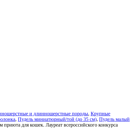
нношерстные и длинношерстные породы
,
Крупные
болонка
,
Пудель миниатюрный/той (до 35 см)
,
Пудель малый
ом приюта для кошек. Лауреат всероссийского конкурса
с