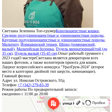
Светлана Зеленина
Топ-грумер
Короткошерстные кошки
,
Средние полудлинношерстные и длинношерстные породы
,
н
Крупные полудлинношерстные и длинношерстные породы
,
Мальтипу
,
Йоркширский терьер
,
Шпиц (померанский,
с
малый)
,
Мальтийская болонка
,
Пудель миниатюрный/той (до
н
35 см)
,
Пудель малый (35-45 см)
.
Опыт работы
В груминге с
ж
2023 года
О мастере
Светлана является декоратором всех
D
наших фотозон, а также волонтером приюта для кошек.
г
Лауреат всероссийского конкурса "УралГрум-2024" (второе
Я
место в категории двойной тип шерсти, начинающие).
Главный филиал
Адрес
ул. Николая Островского, 93д
Телефон
+7 (342) 279-83-39
Режим работы
По предварительной записи:
ежедневно с 11:00 до 20:00