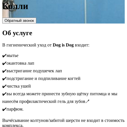
Колли
Обратный звонок
Об услуге
В гигиенический уход от
Dog is Dog
входит:
✔️мытье
✔️окантовка лап
✔️выстригание подушечек лап
✔️подстригание и подпиливание когтей
✔️чистка ушей
✔️вы всегда можете принести зубную щётку питомца и мы
нанесём профилактический гель для зубов🪥
✔️парфюм.
Вычёсывание колтунов/забитой шерсти не входит в стоимость
комплекса.