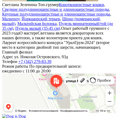
Светлана Зеленина
Топ-грумер
Короткошерстные кошки
,
Средние полудлинношерстные и длинношерстные породы
,
н
Крупные полудлинношерстные и длинношерстные породы
,
Мальтипу
,
Йоркширский терьер
,
Шпиц (померанский,
с
малый)
,
Мальтийская болонка
,
Пудель миниатюрный/той (до
н
35 см)
,
Пудель малый (35-45 см)
.
Опыт работы
В груминге с
ж
2023 года
О мастере
Светлана является декоратором всех
D
наших фотозон, а также волонтером приюта для кошек.
г
Лауреат всероссийского конкурса "УралГрум-2024" (второе
Я
место в категории двойной тип шерсти, начинающие).
Главный филиал
Адрес
ул. Николая Островского, 93д
Телефон
+7 (342) 279-83-39
Режим работы
По предварительной записи:
ежедневно с 11:00 до 20:00