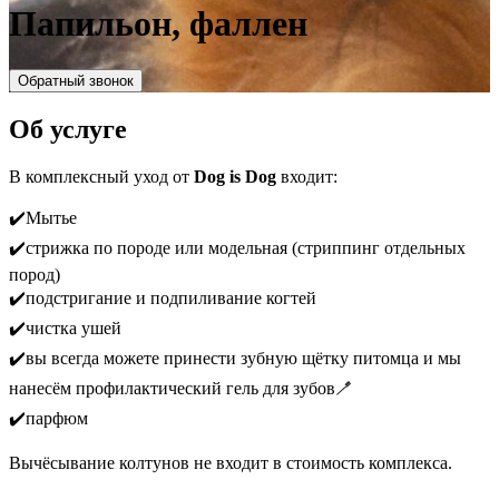
Папильон, фаллен
Обратный звонок
Об услуге
В комплексный уход от
Dog is Dog
входит:
✔️Мытье
✔️стрижка по породе или модельная (стриппинг отдельных
пород)
✔️подстригание и подпиливание когтей
✔️чистка ушей
✔️вы всегда можете принести зубную щётку питомца и мы
нанесём профилактический гель для зубов🪥
✔️парфюм
Вычёсывание колтунов не входит в стоимость комплекса.