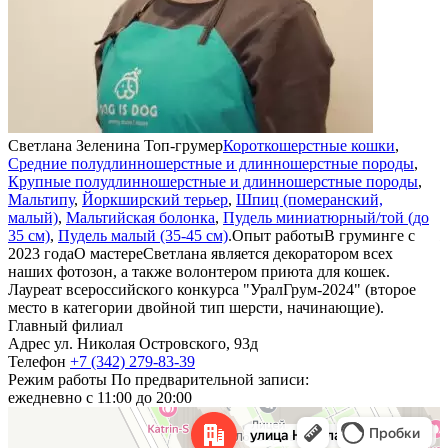
Светлана Зеленина
Топ-грумер
Короткошерстные кошки
,
Средние полудлинношерстные и длинношерстные породы
,
н
Крупные полудлинношерстные и длинношерстные породы
,
Мальтипу
,
Йоркширский терьер
,
Шпиц (померанский,
с
малый)
,
Мальтийская болонка
,
Пудель миниатюрный/той (до
н
35 см)
,
Пудель малый (35-45 см)
.
Опыт работы
В груминге с
ж
2023 года
О мастере
Светлана является декоратором всех
D
наших фотозон, а также волонтером приюта для кошек.
г
Лауреат всероссийского конкурса "УралГрум-2024" (второе
Я
место в категории двойной тип шерсти, начинающие).
Главный филиал
Адрес
ул. Николая Островского, 93д
Телефон
+7 (342) 279-83-39
Режим работы
По предварительной записи:
ежедневно с 11:00 до 20:00