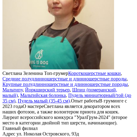
Светлана Зеленина
Топ-грумер
Короткошерстные кошки
,
Средние полудлинношерстные и длинношерстные породы
,
н
Крупные полудлинношерстные и длинношерстные породы
,
Мальтипу
,
Йоркширский терьер
,
Шпиц (померанский,
с
малый)
,
Мальтийская болонка
,
Пудель миниатюрный/той (до
н
35 см)
,
Пудель малый (35-45 см)
.
Опыт работы
В груминге с
ж
2023 года
О мастере
Светлана является декоратором всех
D
наших фотозон, а также волонтером приюта для кошек.
г
Лауреат всероссийского конкурса "УралГрум-2024" (второе
Я
место в категории двойной тип шерсти, начинающие).
Главный филиал
Адрес
ул. Николая Островского, 93д