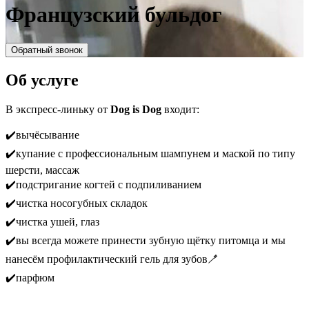
Французский бульдог
Обратный звонок
Об услуге
В экспресс-линьку от
Dog is Dog
входит:
✔️вычёсывание
✔️купание с профессиональным шампунем и маской по типу
шерсти, массаж
✔️подстригание когтей с подпиливанием
✔️чистка носогубных складок
✔️чистка ушей, глаз
✔️вы всегда можете принести зубную щётку питомца и мы
нанесём профилактический гель для зубов🪥
✔️парфюм