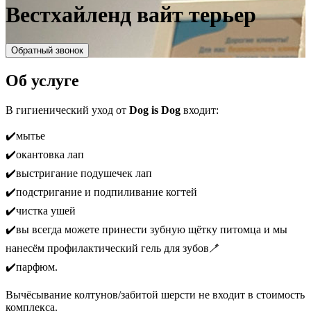
Вестхайленд вайт терьер
Обратный звонок
Об услуге
В гигиенический уход от
Dog is Dog
входит:
✔️мытье
✔️окантовка лап
✔️выстригание подушечек лап
✔️подстригание и подпиливание когтей
✔️чистка ушей
✔️вы всегда можете принести зубную щётку питомца и мы
нанесём профилактический гель для зубов🪥
✔️парфюм.
Вычёсывание колтунов/забитой шерсти не входит в стоимость
комплекса.