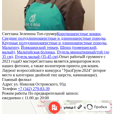
Светлана Зеленина
Топ-грумер
Короткошерстные кошки
,
Средние полудлинношерстные и длинношерстные породы
,
н
Крупные полудлинношерстные и длинношерстные породы
,
Мальтипу
,
Йоркширский терьер
,
Шпиц (померанский,
с
малый)
,
Мальтийская болонка
,
Пудель миниатюрный/той (до
н
35 см)
,
Пудель малый (35-45 см)
.
Опыт работы
В груминге с
ж
2023 года
О мастере
Светлана является декоратором всех
D
наших фотозон, а также волонтером приюта для кошек.
г
Лауреат всероссийского конкурса "УралГрум-2024" (второе
Я
место в категории двойной тип шерсти, начинающие).
Главный филиал
Адрес
ул. Николая Островского, 93д
Телефон
+7 (342) 279-83-39
Режим работы
По предварительной записи:
ежедневно с 11:00 до 20:00