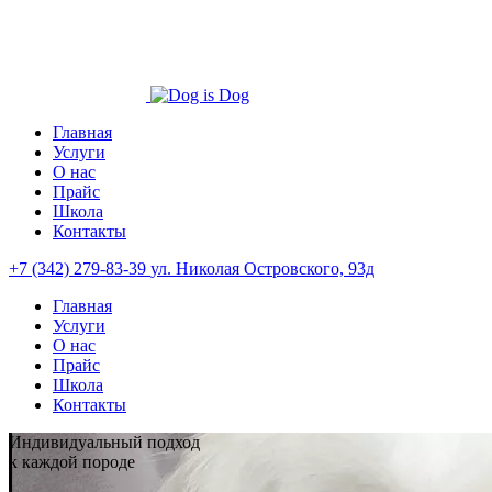
Главная
Услуги
О нас
Прайс
Школа
Контакты
+7 (342) 279-83-39
ул. Николая Островского, 93д
Главная
Услуги
О нас
Прайс
Школа
Контакты
Индивидуальный подход
к каждой породе