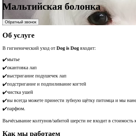
Мальтийская болонка
Обратный звонок
Об услуге
В гигиенический уход от
Dog is Dog
входит:
✔️мытье
✔️окантовка лап
✔️выстригание подушечек лап
✔️подстригание и подпиливание когтей
✔️чистка ушей
✔️вы всегда можете принести зубную щётку питомца и мы нане
✔️парфюм.
Вычёсывание колтунов/забитой шерсти не входит в стоимость 
Как мы работаем