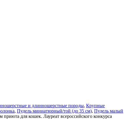
нношерстные и длинношерстные породы
,
Крупные
болонка
,
Пудель миниатюрный/той (до 35 см)
,
Пудель малый
ом приюта для кошек. Лауреат всероссийского конкурса
с