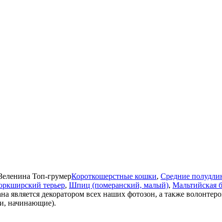
Зеленина
Топ-грумер
Короткошерстные кошки
,
Средние полудли
оркширский терьер
,
Шпиц (померанский, малый)
,
Мальтийская 
на является декоратором всех наших фотозон, а также волонтер
ти, начинающие).