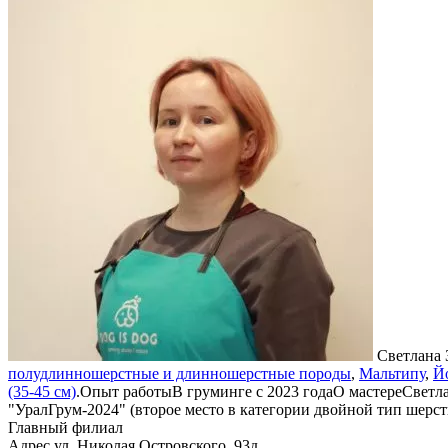
Светлана 
полудлинношерстные и длинношерстные породы
,
Мальтипу
,
Й
(35-45 см)
.
Опыт работы
В груминге с 2023 года
О мастере
Светла
"УралГрум-2024" (второе место в категории двойной тип шерс
Главный филиал
Адрес
ул. Николая Островского, 93д