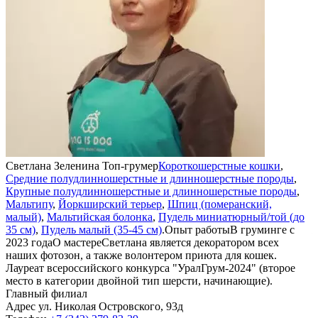
Светлана Зеленина
Топ-грумер
Короткошерстные кошки
,
Средние полудлинношерстные и длинношерстные породы
,
н
Крупные полудлинношерстные и длинношерстные породы
,
Мальтипу
,
Йоркширский терьер
,
Шпиц (померанский,
с
малый)
,
Мальтийская болонка
,
Пудель миниатюрный/той (до
н
35 см)
,
Пудель малый (35-45 см)
.
Опыт работы
В груминге с
ж
2023 года
О мастере
Светлана является декоратором всех
D
наших фотозон, а также волонтером приюта для кошек.
г
Лауреат всероссийского конкурса "УралГрум-2024" (второе
Я
место в категории двойной тип шерсти, начинающие).
Главный филиал
Адрес
ул. Николая Островского, 93д