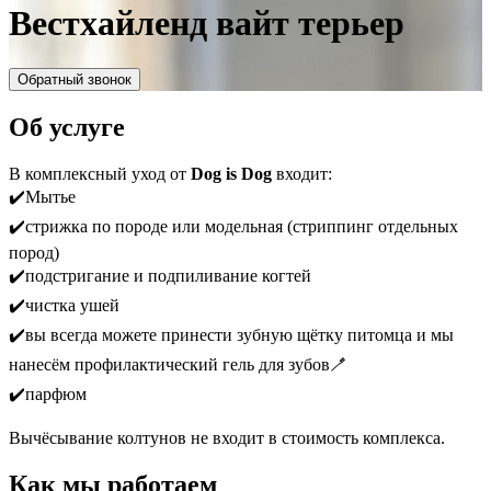
Вестхайленд вайт терьер
Обратный звонок
Об услуге
В комплексный уход от
Dog is Dog
входит:
✔️Мытье
✔️стрижка по породе или модельная (стриппинг отдельных
пород)
✔️подстригание и подпиливание когтей
✔️чистка ушей
✔️вы всегда можете принести зубную щётку питомца и мы
нанесём профилактический гель для зубов🪥
✔️парфюм
Вычёсывание колтунов не входит в стоимость комплекса.
Как мы работаем