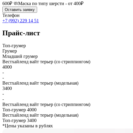
600₽ 🧼Маска по типу шерсти - от 400₽
Оставить заявку
Телефон
+7 (992) 229 14 51
Прайс-лист
Топ-грумер
Грумер
Младший грумер
Вестхайленд вайт терьер (со стриппингом)
4000
-
-
Вестхайленд вайт терьер (модельная)
3400
-
-
Вестхайленд вайт терьер (со стриппингом)
Топ-грумер
4000
Вестхайленд вайт терьер (модельная)
Топ-грумер
3400
*Цены указаны в рублях