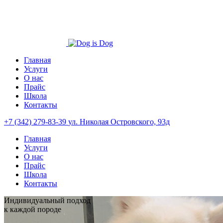
Главная
Услуги
О нас
Прайс
Школа
Контакты
+7 (342) 279-83-39
ул. Николая Островского, 93д
Главная
Услуги
О нас
Прайс
Школа
Контакты
Индивидуальный подход
к каждой породе