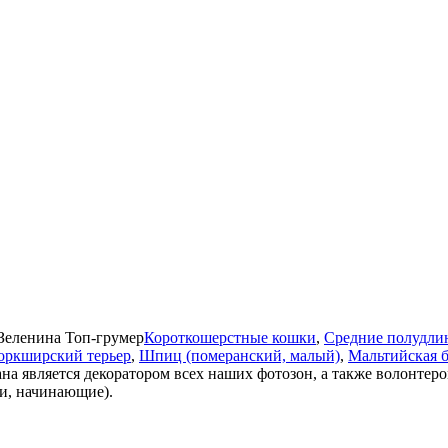
Зеленина
Топ-грумер
Короткошерстные кошки
,
Средние полудли
оркширский терьер
,
Шпиц (померанский, малый)
,
Мальтийская 
на является декоратором всех наших фотозон, а также волонтер
ти, начинающие).