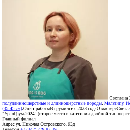
Светлана 
полудлинношерстные и длинношерстные породы
,
Мальтипу
,
Й
(35-45 см)
.
Опыт работы
В груминге с 2023 года
О мастере
Светла
"УралГрум-2024" (второе место в категории двойной тип шерс
Главный филиал
Адрес
ул. Николая Островского, 93д
Телефон
+7 (342) 279-83-39