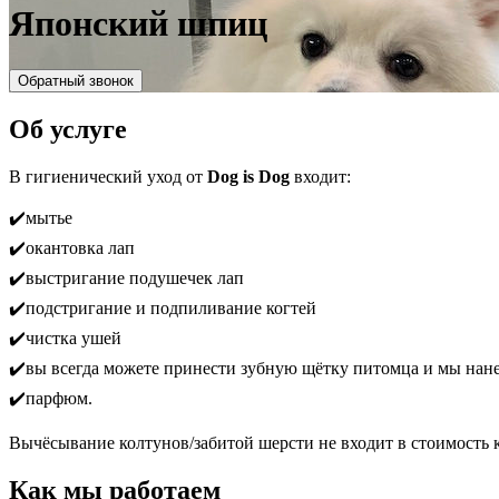
Японский шпиц
Обратный звонок
Об услуге
В гигиенический уход от
Dog is Dog
входит:
✔️мытье
✔️окантовка лап
✔️выстригание подушечек лап
✔️подстригание и подпиливание когтей
✔️чистка ушей
✔️вы всегда можете принести зубную щётку питомца и мы нане
✔️парфюм.
Вычёсывание колтунов/забитой шерсти не входит в стоимость 
Как мы работаем