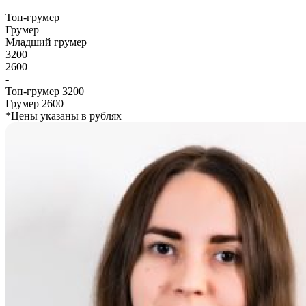
Топ-грумер
Грумер
Младший грумер
3200
2600
-
Топ-грумер
3200
Грумер
2600
*Цены указаны в рублях