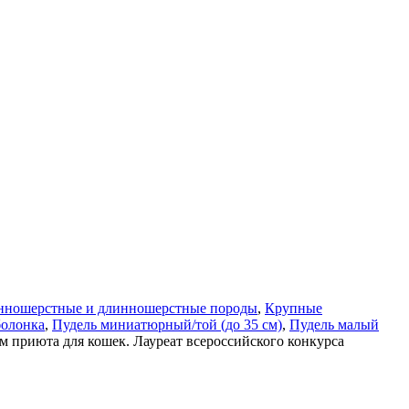
нношерстные и длинношерстные породы
,
Крупные
болонка
,
Пудель миниатюрный/той (до 35 см)
,
Пудель малый
ом приюта для кошек. Лауреат всероссийского конкурса
с